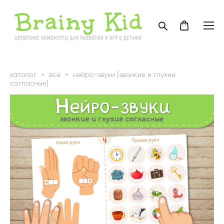
каталог
>
все
>
нейро-звуки [звонкие и глухие
согласные]