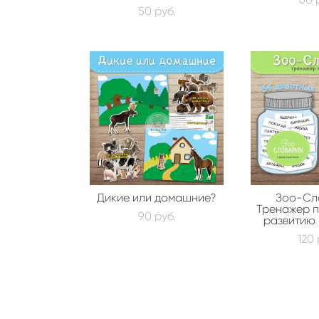
50 pуб.
Дикие или домашние?
Зоо-Сл
Тренажер п
90 pуб.
развитию 
120 