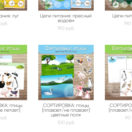
ания: луг
Цепи питания: пресный
Цепи пит
водоём
pуб.
190
190 pуб.
КА: птицы
СОРТИРОВКА: птицы
СОРТИРОВ
е летает]
[плавает/не плавает]
[плавает/
цветные поля
pуб.
90 
100 pуб.