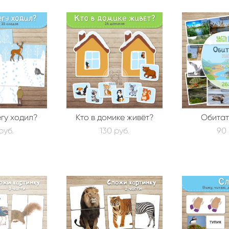
егу ходил?
Кто в домике живёт?
Обитат
pуб.
130 pуб.
90 