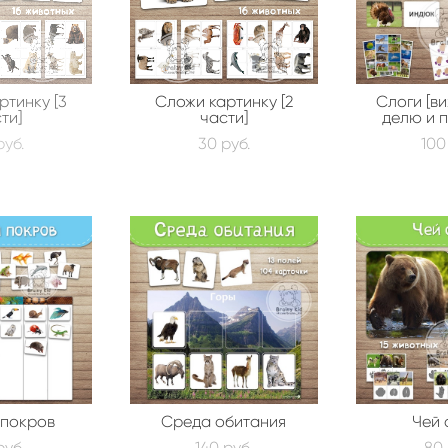
ртинку [3
Сложи картинку [2
Слоги [ви
ти]
части]
делю и 
pуб.
30 pуб.
100
 покров
Среда обитания
Чей 
pуб.
140 pуб.
80 