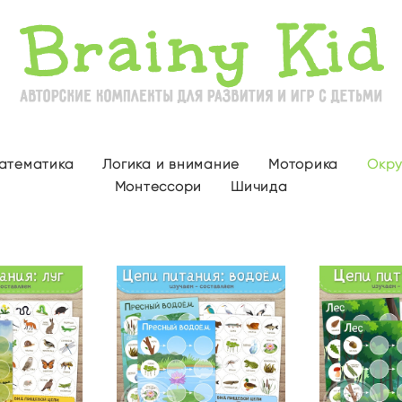
атематика
Логика и внимание
Моторика
Окр
Монтессори
Шичида