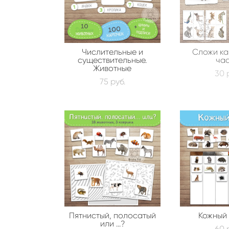
Числительные и
Сложи ка
существительные.
час
Животные
30 
75 pуб.
Пятнистый, полосатый
Кожный
или ...?
60 