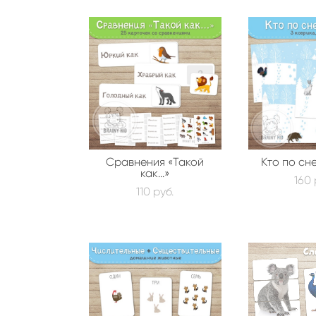
Сравнения «Такой
Кто по сн
как...»
160 
110 pуб.