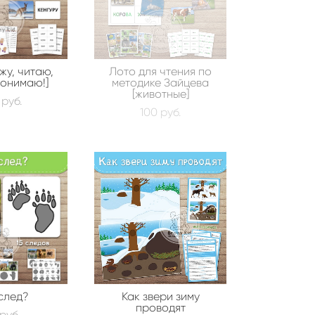
жу, читаю,
Лото для чтения по
понимаю!]
методике Зайцева
[животные]
 pуб.
100 pуб.
след?
Как звери зиму
проводят
pуб.