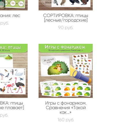
ания: лес
СОРТИРОВКА: птицы
[лесные/городские]
 pуб.
90 pуб.
КА: птицы
Игры с фонариком.
не плавает]
Сравнения «Такой
как...»
pуб.
160 pуб.