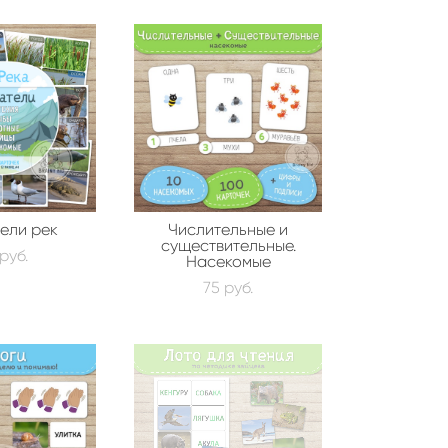
ели рек
Числительные и
существительные.
pуб.
Насекомые
75 pуб.