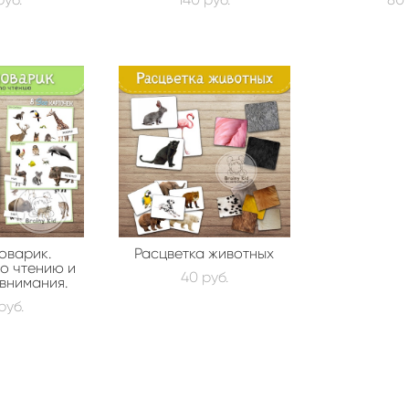
оварик.
Расцветка животных
о чтению и
40 pуб.
внимания.
pуб.