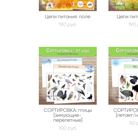
Цепи питания: поле
Цепи пит
190 pуб.
190 
СОРТИРОВКА: птицы
СОРТИРОВ
[зимующие-
[летает/н
перелетные]
90 
100 pуб.