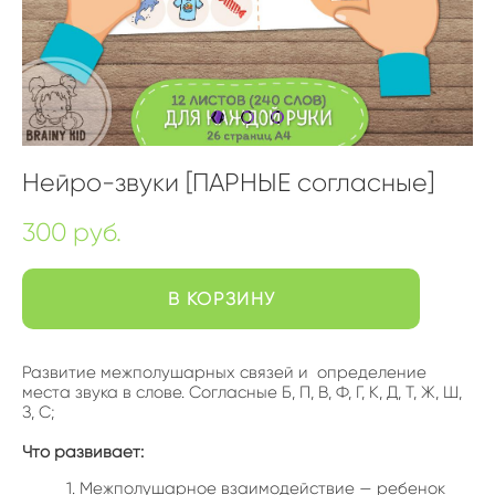
Нейро-звуки [ПАРНЫЕ согласные]
300 pуб.
В КОРЗИНУ
Развитие межполушарных связей и определение
места звука в слове. Согласные Б, П, В, Ф, Г, К, Д, Т, Ж, Ш,
З, С;
Что развивает:
Межполушарное взаимодействие — ребенок