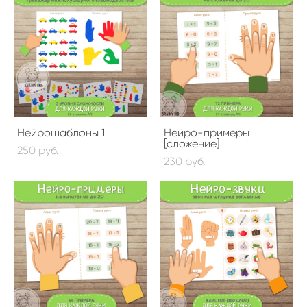
Нейрошаблоны 1
Нейро-примеры
[сложение]
250 pуб.
230 pуб.