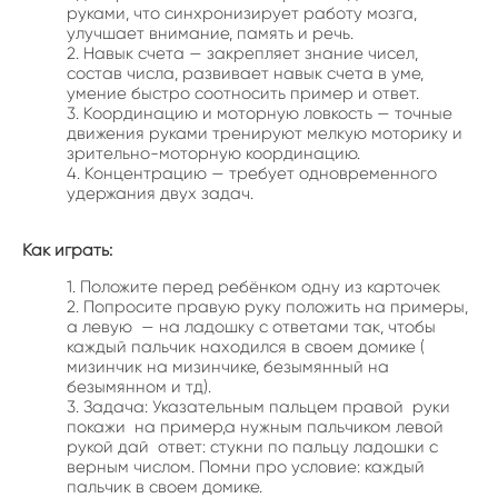
руками, что синхронизирует работу мозга,
улучшает внимание, память и речь.
Навык счета — закрепляет знание чисел,
состав числа, развивает навык счета в уме,
умение быстро соотносить пример и ответ.
Координацию и моторную ловкость — точные
движения руками тренируют мелкую моторику и
зрительно-моторную координацию.
Концентрацию — требует одновременного
удержания двух задач.
Как играть:
Положите перед ребёнком одну из карточек
Попросите правую руку положить на примеры,
а левую — на ладошку с ответами так, чтобы
каждый пальчик находился в своем домике (
мизинчик на мизинчике, безымянный на
безымянном и тд).
Задача: Указательным пальцем правой руки
покажи на пример,а нужным пальчиком левой
рукой дай ответ: стукни по пальцу ладошки с
верным числом. Помни про условие: каждый
пальчик в своем домике.