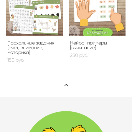
Пaсхальные задания
Нейро-примеры
[счет, внимание,
[вычитание]
моторика]
230 pуб.
150 pуб.